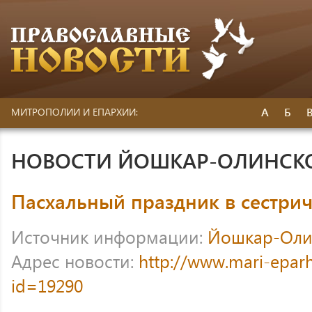
А
Б
МИТРОПОЛИИ И ЕПАРХИИ:
НОВОСТИ ЙОШКАР-ОЛИНСК
Пасхальный праздник в сестри
Источник информации:
Йошкар-Оли
Адрес новости:
http://www.mari-eparh
id=19290