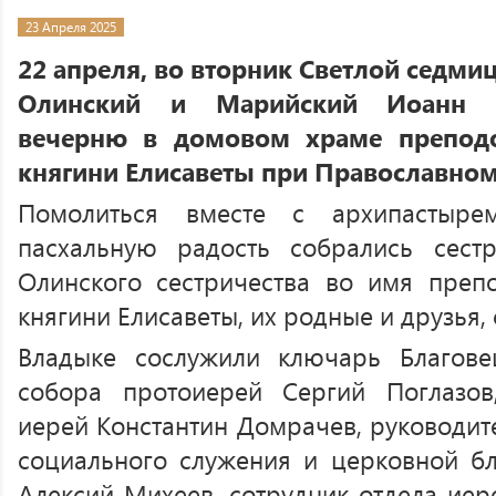
23 Апреля 2025
22 апреля, во вторник Светлой седм
Олинский и Марийский Иоанн в
вечерню в домовом храме препод
княгини Елисаветы при Православном
Помолиться вместе с архипастыр
пасхальную радость собрались сес
Олинского сестричества во имя преп
княгини Елисаветы, их родные и друзья,
Владыке сослужили ключарь Благове
собора протоиерей Сергий Поглазов,
иерей Константин Домрачев, руководит
социального служения и церковной бл
Алексий Михеев, сотрудник отдела иер