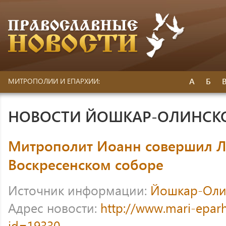
А
Б
МИТРОПОЛИИ И ЕПАРХИИ:
НОВОСТИ ЙОШКАР-ОЛИНСК
Митрополит Иоанн совершил Л
Воскресенском соборе
Источник информации:
Йошкар-Оли
Адрес новости:
http://www.mari-eparh
id=19330