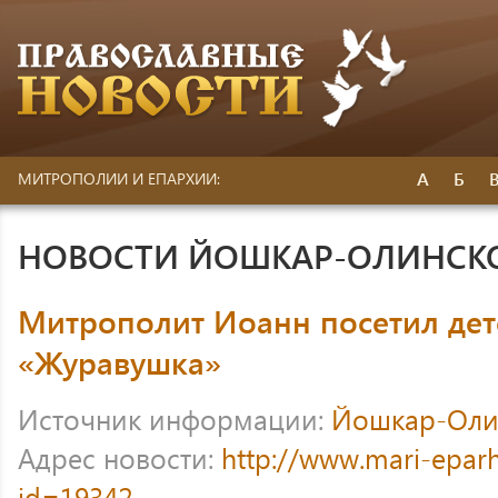
А
Б
МИТРОПОЛИИ И ЕПАРХИИ:
НОВОСТИ ЙОШКАР-ОЛИНСК
Митрополит Иоанн посетил дет
«Журавушка»
Источник информации:
Йошкар-Оли
Адрес новости:
http://www.mari-eparh
id=19342