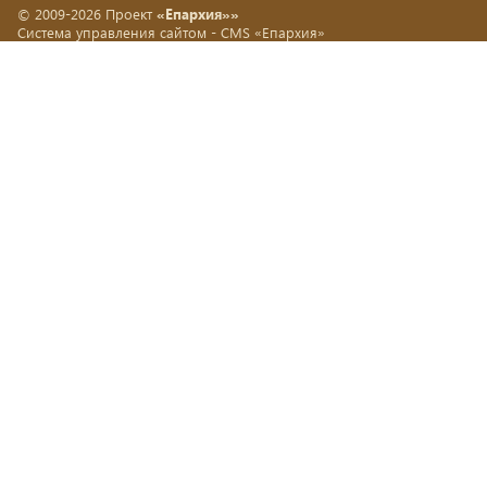
© 2009-2026 Проект
«Епархия»»
Система управления сайтом -
CMS «Епархия»