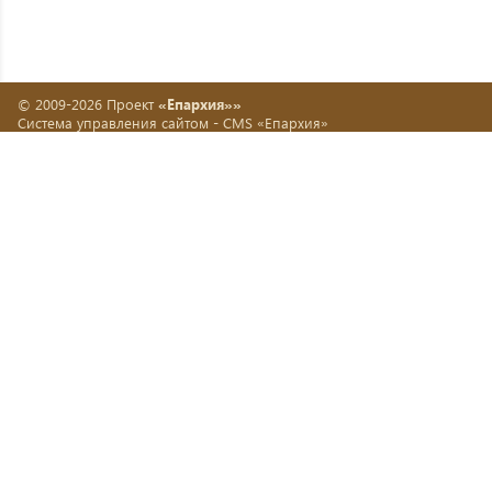
© 2009-2026 Проект
«Епархия»»
Система управления сайтом -
CMS «Епархия»