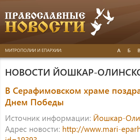
А
Б
МИТРОПОЛИИ И ЕПАРХИИ:
НОВОСТИ ЙОШКАР-ОЛИНСК
В Серафимовском храме поздра
Днем Победы
Источник информации:
Йошкар-Оли
Адрес новости:
http://www.mari-eparh
id=19393