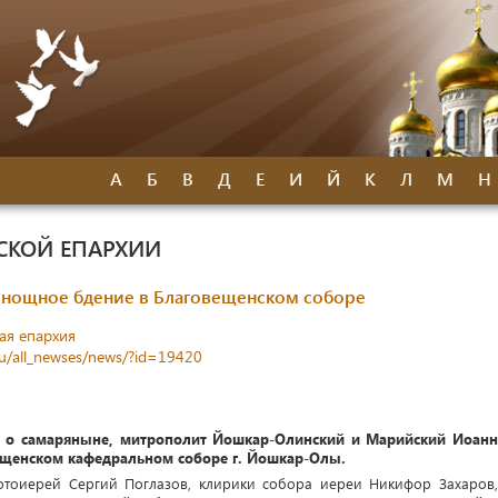
А
Б
В
Д
Е
И
Й
К
Л
М
Н
СКОЙ ЕПАРХИИ
нощное бдение в Благовещенском соборе
ая епархия
ru/all_newses/news/?id=19420
е, о самаряныне, митрополит Йошкар-Олинский и Марийский Иоанн
ещенском кафедральном соборе г. Йошкар-Олы.
отоиерей Сергий Поглазов, клирики собора иереи Никифор Захаров,