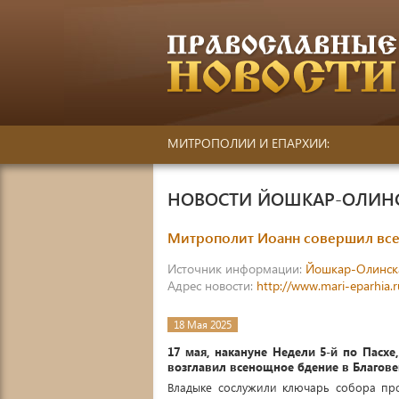
МИТРОПОЛИИ И ЕПАРХИИ:
НОВОСТИ ЙОШКАР-ОЛИН
Митрополит Иоанн совершил все
Источник информации:
Йошкар-Олинск
Адрес новости:
http://www.mari-eparhia.
18 Мая 2025
17 мая, накануне Недели 5-й по Пасх
возглавил всенощное бдение в Благов
Владыке сослужили ключарь собора пр