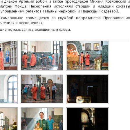
и диакон Артемий Бобоч, а также протодиакон Михаил Козловский и
Матфей Фокша. Песнопения исполняли старший и младший составы
д управлением регентов Татьяны Черновой и Надежды Поздеевой.
 самаряныне совмещается со службой попразднства Преполовения
 чтениях и песнопениях.
ющие помазывались освященным елеем.