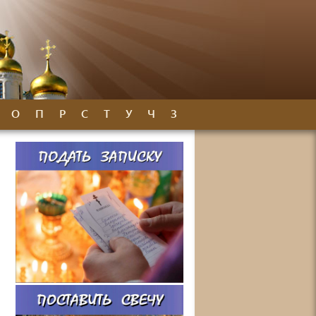
О
П
Р
С
Т
У
Ч
З