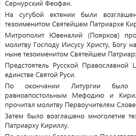
Сернурский Феофан.
На сугубой ектении были возглаш
тезоименитом Святейшем Патриархе Кир
Митрополит Ювеналий (Поярков) про
молитву Господу Иисусу Христу, Богу н
ныне тезоименитом Святейшем Патриар
Предстоятель Русской Православной 
единстве Святой Руси.
По окончании Литургии было с
равноапостольным Мефодию и Кирил
прочитал молитву Первоучителям Слове
Затем было возглашено многолетие т
Патриарху Кириллу.