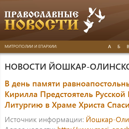
А
Б
МИТРОПОЛИИ И ЕПАРХИИ:
НОВОСТИ ЙОШКАР-ОЛИНСК
В день памяти равноапостольн
Кирилла Предстоятель Русской
Литургию в Храме Христа Спас
Источник информации:
Йошкар-Оли