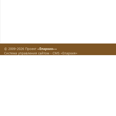
© 2009-2026 Проект
«Епархия»»
Система управления сайтом -
CMS «Епархия»