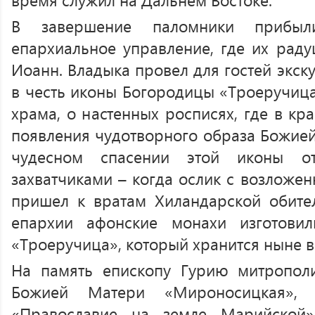
В завершение паломники прибыл
епархиальное управление, где их раду
Иоанн. Владыка провел для гостей экс
в честь иконы Богородицы «Троеручица
храма, о настенных росписях, где в кр
появления чудотворного образа Божией
чудесном спасении этой иконы от
захватчиками – когда ослик с возложен
пришел к вратам Хиландарской обите
епархии афонские монахи изготови
«Троеручица», который хранится ныне 
На память епископу Гурию митропол
Божией Матери «Мироносицкая», 
«Православие на земле Марийской