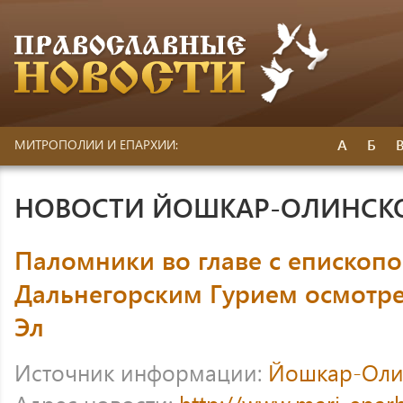
А
Б
МИТРОПОЛИИ И ЕПАРХИИ:
НОВОСТИ ЙОШКАР-ОЛИНСК
Паломники во главе с епископ
Дальнегорским Гурием осмотр
Эл
Источник информации:
Йошкар-Оли