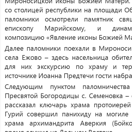
Мироносицкой иконы Божией Матери. 
со столицей республики на площади Об
паломники осмотрели памятник свя
епископу Марийскому, и динами
композицию «Явление иконы Божией Ма
Далее паломники поехали в Мироноси
села Ежово – здесь насельница обите
для них экскурсию по храму и тер
источнике Иоанна Предтечи гости набра
Следующим пунктом паломничества
Пресвятой Богородицы с. Семеновка – 
рассказал ключарь храма протоиерей
Гурий совершил панихиду на могиле 
храма архимандрита Аверкия (Бойко
время служил на Дальнем Востоке.