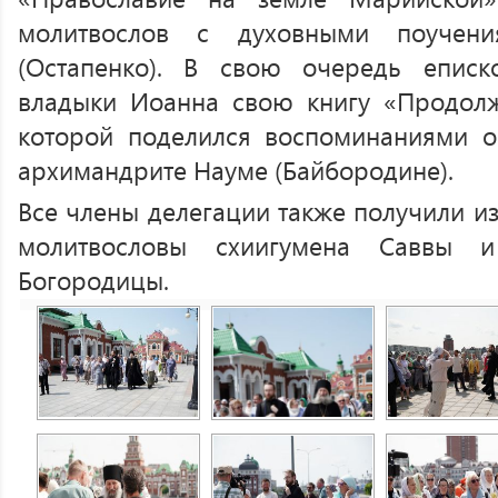
молитвослов с духовными поучени
(Остапенко). В свою очередь епис
владыки Иоанна свою книгу «Продолж
которой поделился воспоминаниями о
архимандрите Науме (Байбородине).
Все члены делегации также получили и
молитвословы схиигумена Саввы 
Богородицы.