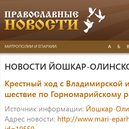
А
Б
МИТРОПОЛИИ И ЕПАРХИИ:
НОВОСТИ ЙОШКАР-ОЛИНСК
Крестный ход с Владимирской 
шествие по Горномарийскому 
Источник информации:
Йошкар-Оли
Адрес новости:
http://www.mari-eparh
id=19550