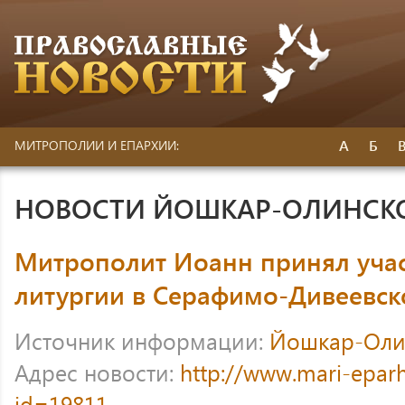
А
Б
МИТРОПОЛИИ И ЕПАРХИИ:
НОВОСТИ ЙОШКАР-ОЛИНСК
Митрополит Иоанн принял учас
литургии в Серафимо-Дивеевс
Источник информации:
Йошкар-Оли
Адрес новости:
http://www.mari-eparh
id=19811