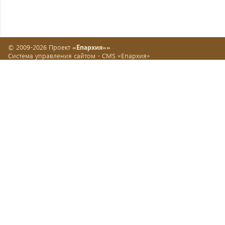
© 2009-2026 Проект
«Епархия»»
Система управления сайтом -
CMS «Епархия»