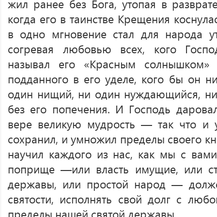
жил ранее без Бога, утопая в разврате
когда его в таинстве Крещения коснула
в одно мгновение стал для народа ут
согревая любовью всех, кого Госп
называл его «Красным солнышком»
подданного в его уделе, кого бы он ни
один нищий, ни один нуждающийся, ни 
без его попечения. И Господь даровал
вере великую мудрость — так что и 
сохранил, и умножил пределы своего к
научил каждого из нас, как мы с вам
поприще —или власть имущие, или с
державы, или простой народ — долже
святости, исполнять свой долг с люб
пределы нашей святой державы.