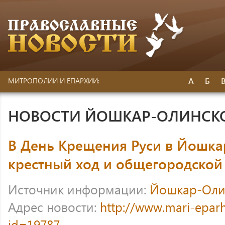
А
Б
МИТРОПОЛИИ И ЕПАРХИИ:
НОВОСТИ ЙОШКАР-ОЛИНСК
В День Крещения Руси в Йошк
крестный ход и общегородской
Источник информации:
Йошкар-Оли
Адрес новости:
http://www.mari-eparh
id=19787