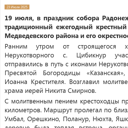
23 Июля 2025
19 июля, в праздник собора Радонеж
традиционный ежегодный крестный
Медведевского района и его окрестно
Ранним утром от строящегося 
Нерукотворного с. Цибикнур учас
отправились в путь с иконами Нерукотв
Пресвятой Богородицы «Казанская
Иоанна Крестителя. Возглавил молитве
храма иерей Никита Смирнов.
С молитвенным пением крестоходцы пр
километров. Маршрут пролегал по бли
Умбал, Орешкино, Поланур, Нюхта, Яшк
деревне была теплая встреча, орган