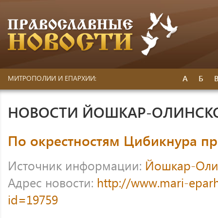
А
Б
МИТРОПОЛИИ И ЕПАРХИИ:
НОВОСТИ ЙОШКАР-ОЛИНСК
По окрестностям Цибикнура пр
Источник информации:
Йошкар-Оли
Адрес новости:
http://www.mari-eparh
id=19759