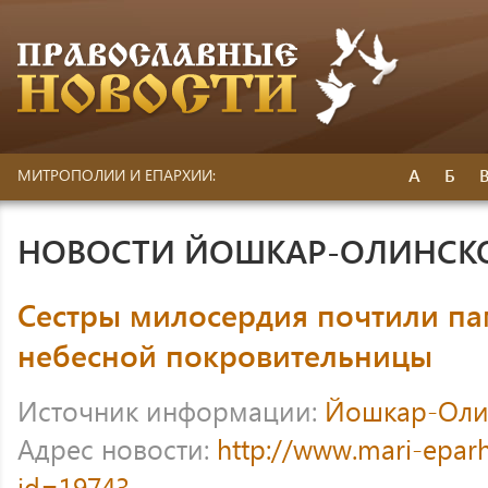
А
Б
МИТРОПОЛИИ И ЕПАРХИИ:
НОВОСТИ ЙОШКАР-ОЛИНСК
Сестры милосердия почтили па
небесной покровительницы
Источник информации:
Йошкар-Оли
Адрес новости:
http://www.mari-eparh
id=19743