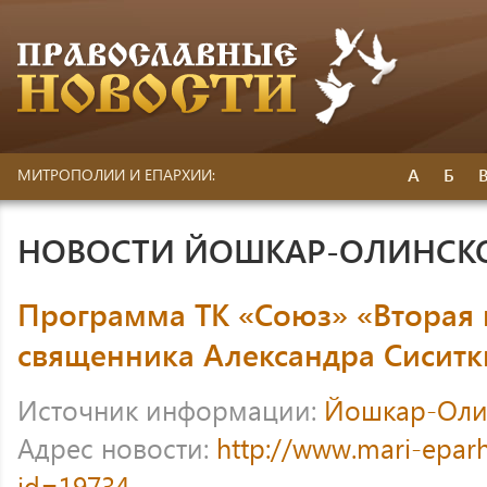
А
Б
МИТРОПОЛИИ И ЕПАРХИИ:
НОВОСТИ ЙОШКАР-ОЛИНСК
Программа ТК «Союз» «Вторая 
священника Александра Сиситк
Источник информации:
Йошкар-Оли
Адрес новости:
http://www.mari-eparh
id=19734