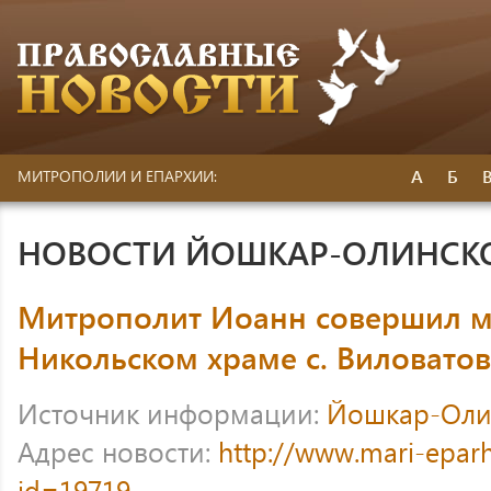
А
Б
МИТРОПОЛИИ И ЕПАРХИИ:
НОВОСТИ ЙОШКАР-ОЛИНСК
Митрополит Иоанн совершил м
Никольском храме с. Виловато
Источник информации:
Йошкар-Оли
Адрес новости:
http://www.mari-eparh
id=19719