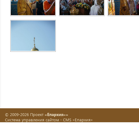
© 2009-2026 Проект
«Епархия»»
Система управления сайтом -
CMS «Епархия»