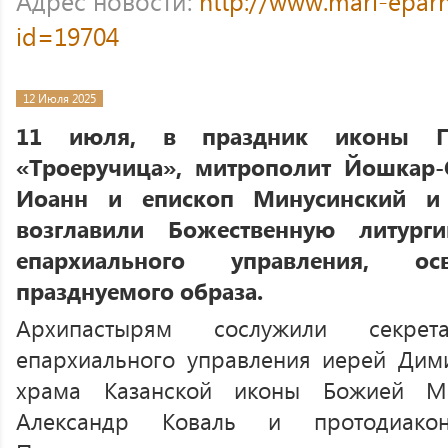
Адрес новости:
http://www.mari-eparh
id=19704
12 Июля 2025
11 июля, в праздник иконы Пр
«Троеручица», митрополит Йошкар
Иоанн и епископ Минусинский и
возглавили Божественную литур
епархиального управления, 
празднуемого образа.
Архипастырям сослужили секрет
епархиального управления иерей Дими
храма Казанской иконы Божией М
Александр Коваль и протодиако