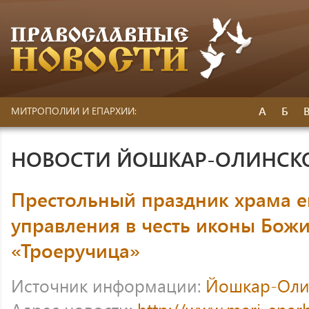
А
Б
МИТРОПОЛИИ И ЕПАРХИИ:
НОВОСТИ ЙОШКАР-ОЛИНСК
Престольный праздник храма е
управления в честь иконы Бож
«Троеручица»
Источник информации:
Йошкар-Оли