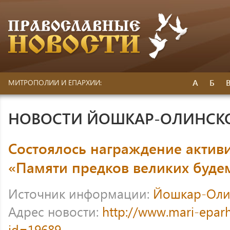
А
Б
МИТРОПОЛИИ И ЕПАРХИИ:
НОВОСТИ ЙОШКАР-ОЛИНСК
Состоялось награждение активи
«Памяти предков великих буде
Источник информации:
Йошкар-Оли
Адрес новости:
http://www.mari-eparh
id=19689