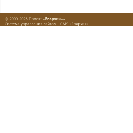
© 2009-2026 Проект
«Епархия»»
Система управления сайтом -
CMS «Епархия»