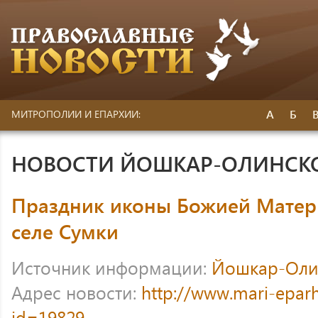
А
Б
МИТРОПОЛИИ И ЕПАРХИИ:
НОВОСТИ ЙОШКАР-ОЛИНСК
Праздник иконы Божией Матер
селе Сумки
Источник информации:
Йошкар-Оли
Адрес новости:
http://www.mari-eparh
id=19829