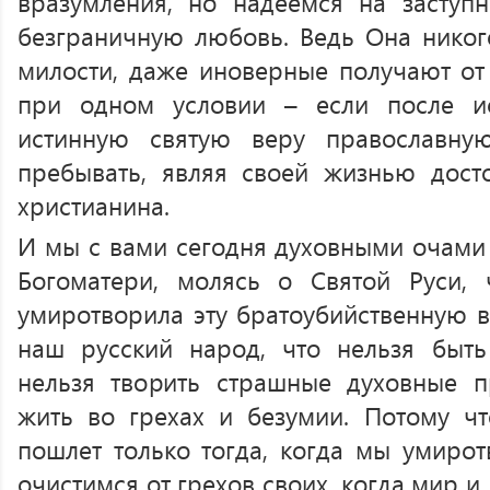
вразумления, но надеемся на заступ
безграничную любовь. Ведь Она никого
милости, даже иноверные получают от 
при одном условии – если после и
истинную святую веру православну
пребывать, являя своей жизнью дост
христианина.
И мы с вами сегодня духовными очами
Богоматери, молясь о Святой Руси,
умиротворила эту братоубийственную в
наш русский народ, что нельзя быть
нельзя творить страшные духовные п
жить во грехах и безумии. Потому ч
пошлет только тогда, когда мы умирот
очистимся от грехов своих, когда мир 