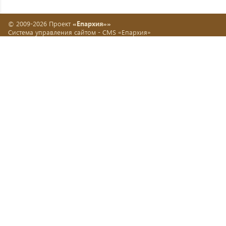
© 2009-2026 Проект
«Епархия»»
Система управления сайтом -
CMS «Епархия»