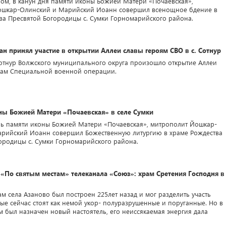
ером, в канун дня памяти иконы Божией Матери «Почаевская»,
ошкар-Олинский и Марийский Иоанн совершил всенощное бдение в
ва Пресвятой Богородицы с. Сумки Горномарийского района.
н принял участие в открытии Аллеи славы героям СВО в с. Сотнур
. Сотнур Волжского муниципального округа произошло открытие Аллеи
кам Специальной военной операции.
ны Божией Матери «Почаевская» в селе Сумки
день памяти иконы Божией Матери «Почаевская», митрополит Йошкар-
рийский Иоанн совершил Божественную литургию в храме Рождества
ородицы с. Сумки Горномарийского района.
 «По святым местам» телеканала «Союз»: храм Сретения Господня в
м села Азаново был построен 225лет назад и мог разделить участь
рые сейчас стоят как немой укор- полуразрушенные и поруганные. Но в
ам был назначен новый настоятель, его неиссякаемая энергия дала