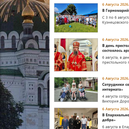
6 Августа 2026.
В Горномарий
С 3 по 6 авгу
Кузнецовского
6 Августа 2026.
В день престо
состоялось ар
6 августа, в д
престольного п
6 Августа 2026.
Сотрудники с
интерната»
4 августа сот
Виктория Доро
6 Августа 2026.
В Епархиальн
добра»
6 августа в Е