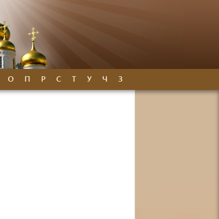
О
П
Р
С
Т
У
Ч
З
sbf76hS-