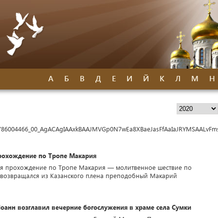
А
Б
В
Д
Е
И
Й
К
Л
М
Н
/8/1786004466_00_AgACAgIAAxkBAAJMVGp0N7wEa8XBaeJasFfAaIaJRYMSAALvFm
рохождение по Тропе Макария
тся прохождение по Тропе Макария — молитвенное шествие по
ду возвращался из Казанского плена преподобный Макарий
оанн возглавил вечерние богослужения в храме села Сумки