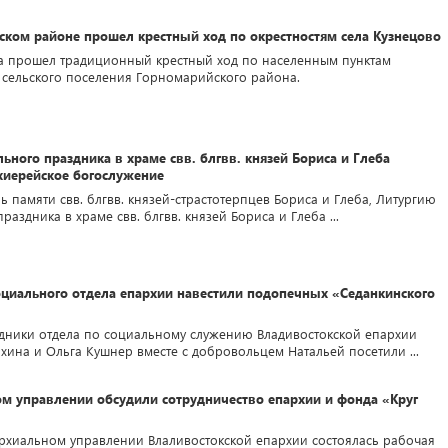
ском районе прошел крестный ход по окрестностям села Кузнецово
ста прошел традиционный крестный ход по населенным пунктам
 сельского поселения Горномарийского района.
льного праздника в храме свв. блгвв. князей Бориса и Глеба
хиерейское богослужение
ень памяти свв. блгвв. князей-страстотерпцев Бориса и Глеба, Литургию
раздника в храме свв. блгвв. князей Бориса и Глеба ...
оциального отдела епархии навестили подопечных «Седанкинского
рудники отдела по социальному служению Владивостокской епархии
хина и Ольга Кушнер вместе с добровольцем Натальей посетили ...
ом управлении обсудили сотрудничество епархии и фонда «Круг
пархиальном управлении Влаливостокской епархии состоялась рабочая