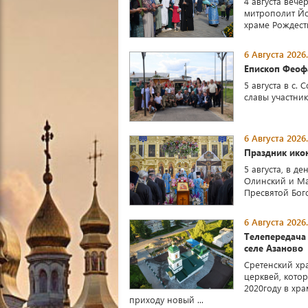
4 августа веч
митрополит Й
храме Рождест
6 Августа 2026.
Епископ Феофа
5 августа в с
славы участни
6 Августа 2026.
Праздник ико
5 августа, в 
Олинский и Ма
Пресвятой Бог
6 Августа 2026.
Телепередача
селе Азаново
Сретенский хра
церквей, кото
2020году в хр
приходу новый ...