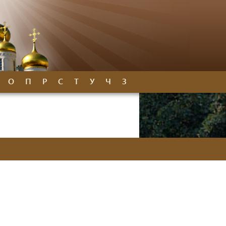
О
П
Р
С
Т
У
Ч
З