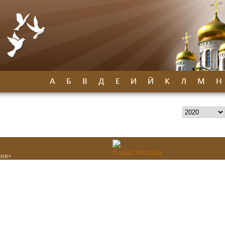
А
Б
В
Д
Е
И
Й
К
Л
М
Н
хия»