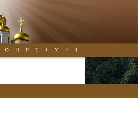
О
П
Р
С
Т
У
Ч
З