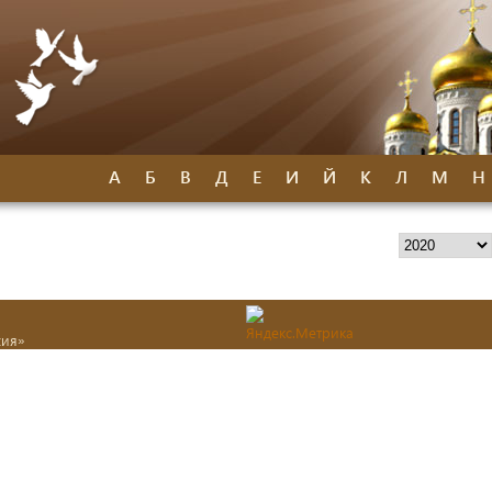
А
Б
В
Д
Е
И
Й
К
Л
М
Н
хия»