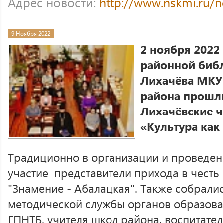
Адрес новости:
http://www.nskmi.ru/
9 Ноября 2022
2 ноября 2022
районной библ
Лихачёва МКУ
района прошл
Лихачёвские ч
«Культура как
Традиционно в организации и проведен
участие представители прихода в чест
"Знамение - Абалацкая". Также собрали
методической службы органов образова
ГПНТБ, учителя школ района, воспитател