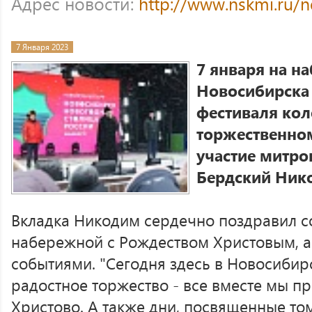
Адрес новости:
http://www.nskmi.ru/
7 Января 2023
7 января на н
Новосибирска 
фестиваля кол
торжественно
участие митро
Бердский Ник
Вкладка Никодим сердечно поздравил с
набережной с Рождеством Христовым, а
событиями. "Сегодня здесь в Новосиби
радостное торжество - все вместе мы п
Христово. А также дни, посвященные том