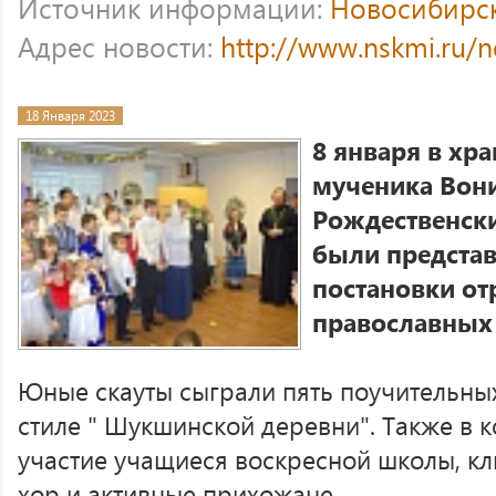
Источник информации:
Новосибирс
Адрес новости:
http://www.nskmi.ru/
18 Января 2023
8 января в хра
мученика Вон
Рождественски
были предста
постановки от
православных
Юные скауты сыграли пять поучительны
стиле " Шукшинской деревни". Также в 
участие учащиеся воскресной школы, к
хор и активные прихожане.