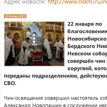
Адрес новости:
http://www.nskmi.ru/
22 Января 2023
22 января по
благословени
Новосибирско
Бердского Ник
Невском собор
совершён чин
хоругвей, кот
переданы подразделениям, действую
СВО.
Чин освящения совершил настоятель со
Александр Новопашин в сослужении иер