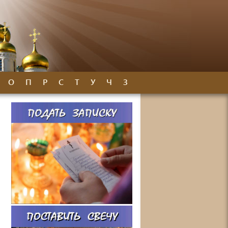
О
П
Р
С
Т
У
Ч
З