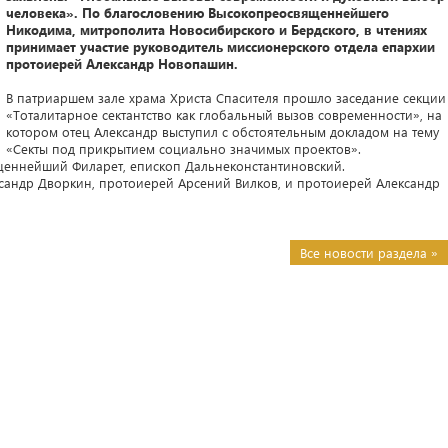
человека». По благословению Высокопреосвященнейшего
Никодима, митрополита Новосибирского и Бердского, в чтениях
принимает участие руководитель миссионерского отдела епархии
протоиерей Александр Новопашин.
В патриаршем зале храма Христа Спасителя прошло заседание секции
«Тоталитарное сектантство как глобальный вызов современности», на
котором отец Александр выступил с обстоятельным докладом на тему
«Секты под прикрытием социально значимых проектов».
щеннейший Филарет, епископ Дальнеконстантиновский.
сандр Дворкин, протоиерей Арсений Вилков, и протоиерей Александр
Все новости раздела »