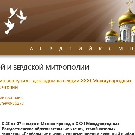
А
Б
В
Д
Е
И
Й
К
Л
М
Н
Й И БЕРДСКОЙ МИТРОПОЛИИ
н выступил с докладом на секции XXXI Международных
 чтений
митрополия
s/news/8627/
С 25 по 27 января в Москве проходят XXXI Международные
Рождественские образовательные чтения, темой которых
заявлены «Глобальные вызовы современности и духовный выбор