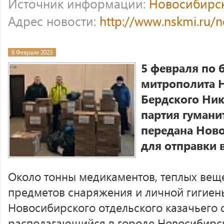
Источник информации:
Новосибирс
Адрес новости:
http://www.nskmi.ru/
8 Февраля 2023
5 февраля по 
митрополита 
Бердского Ни
партия гуман
передана Нов
для отправки 
Около тонны медикаментов, теплых веще
предметов снаряжения и личной гигиен
Новосибирского отдельского казачьего 
располагающийся в городе Новосибирс