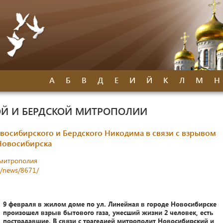
А
Б
В
Д
Е
И
Й
К
Л
М
Н
Й И БЕРДСКОЙ МИТРОПОЛИИ
восибирского и Бердского Никодима в связи с взрывом
 Новосибирска
митрополия
s/news/8671/
9 февраля в жилом доме по ул. Линейная в городе Новосибирске
произошел взрыв бытового газа, унесший жизни 2 человек, есть
пострадавшие. В связи с трагедией митрополит Новосибирский и