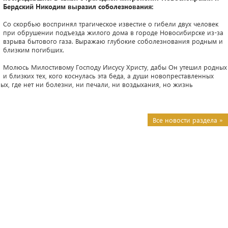
Бердский Никодим выразил соболезнования:
Со скорбью воспринял трагическое известие о гибели двух человек
при обрушении подъезда жилого дома в городе Новосибирске из-за
взрыва бытового газа. Выражаю глубокие соболезнования родным и
близким погибших.
Молюсь Милостивому Господу Иисусу Христу, дабы Он утешил родных
и близких тех, кого коснулась эта беда, а души новопреставленных
х, где нет ни болезни, ни печали, ни воздыхания, но жизнь
Все новости раздела »