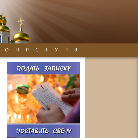
О
П
Р
С
Т
У
Ч
З