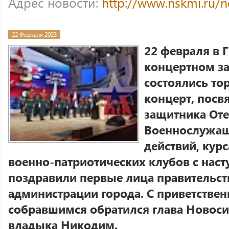
Адрес новости:
http://www.nskmi.ru/
22 Февраля 2023
22 февраля в 
концертном за
состоялись то
концерт, пос
защитника Оте
Военнослужащ
действий, кур
военно-патриотических клубов с на
поздравили первые лица правительст
администрации города. С приветстве
собравшимся обратился глава Новос
владыка Никодим.