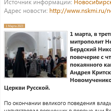
Источник информации:
Новосибирс
Адрес новости:
http://www.nskmi.ru/
1 Марта 2023
1 марта, в тре
митрополит Н
Бердский Ник
повечерие с ч
покаянного ка
Андрея Критск
Новомученико
Церкви Русской.
По окончании великого поведения влад
напутствовал верующих в первые дни Ве