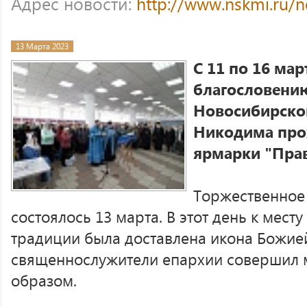
Адрес новости:
http://www.nskmi.ru/
13 Марта 2023
С 11 по 16 ма
благословени
Новосибирског
Никодима прох
ярмарки "Прав
Торжественное
состоялось 13 марта. В этот день к мест
традиции была доставлена икона Божие
священнослужители епархии совершил 
образом.