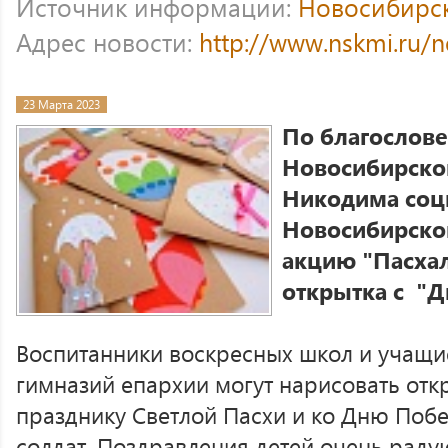
Источник информации:
Новосибирс
Адрес новости:
http://www.nskmi.ru/
23 Марта 2023
По благослов
Новосибирског
Никодима соц
Новосибирско
акцию "Пасхал
открытка с "
Воспитанники воскресных школ и учащи
гимназий епархии могут нарисовать отк
празднику Светлой Пасхи и ко Дню Поб
солдат. Поздравления детей очень радую