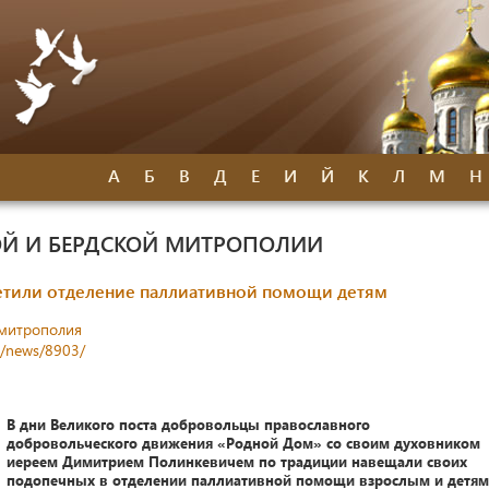
А
Б
В
Д
Е
И
Й
К
Л
М
Н
Й И БЕРДСКОЙ МИТРОПОЛИИ
тили отделение паллиативной помощи детям
митрополия
s/news/8903/
В дни Великого поста добровольцы православного
добровольческого движения «Родной Дом» со своим духовником
иереем Димитрием Полинкевичем по традиции навещали своих
подопечных в отделении паллиативной помощи взрослым и детям