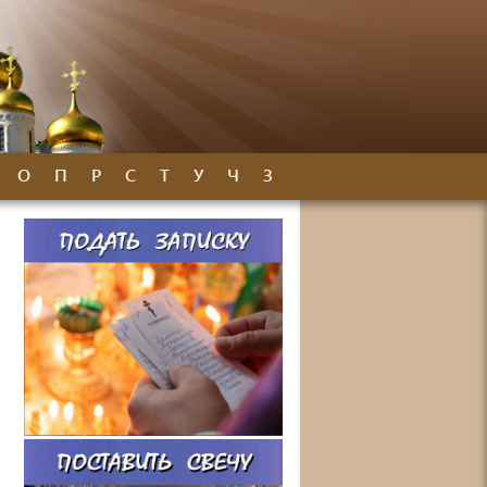
О
П
Р
С
Т
У
Ч
З