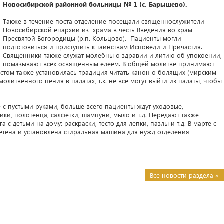
Новосибирской районной больницы № 1 (с. Барышево).
Также в течение поста отделение посещали священнослужители
Новосибирской епархии из храма в честь Введения во храм
Пресвятой Богородицы (р.п. Кольцово). Пациенты могли
подготовиться и приступить к таинствам Исповеди и Причастия.
Священники также служат молебны о здравии и литию об упокоении,
помазывают всех освященным елеем. В общей молитве принимают
остом также установилась традиция читать канон о болящих (мирским
олитвенного пения в палатах, т.к. не все могут выйти из палаты, чтобы
с пустыми руками, больше всего пациенты ждут уходовые,
ники, полотенца, салфетки, шампуни, мыло и т.д. Передают также
с детьми на дому: раскраски, тесто для лепки, пазлы и т.д. В марте с
ена и установлена стиральная машина для нужд отделения
Все новости раздела »