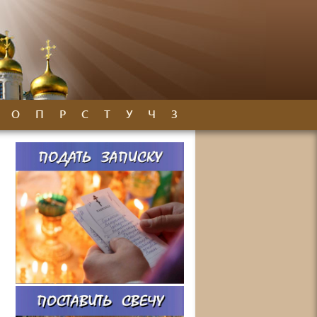
О
П
Р
С
Т
У
Ч
З