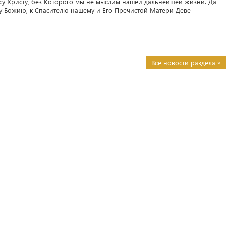
су Христу, без Которого мы не мыслим нашей дальнейшей жизни. Да
у Божию, к Спасителю нашему и Его Пречистой Матери Деве
Все новости раздела »