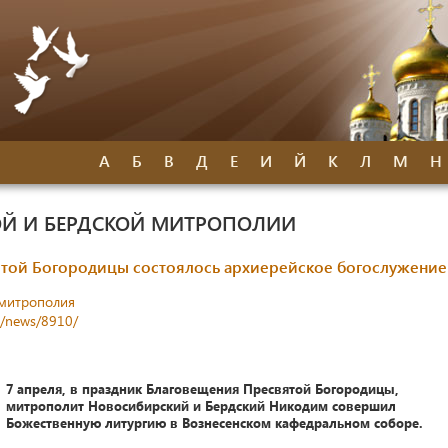
А
Б
В
Д
Е
И
Й
К
Л
М
Н
Й И БЕРДСКОЙ МИТРОПОЛИИ
ятой Богородицы состоялось архиерейское богослужение
митрополия
s/news/8910/
7 апреля, в праздник Благовещения Пресвятой Богородицы,
митрополит Новосибирский и Бердский Никодим совершил
Божественную литургию в Вознесенском кафедральном соборе.