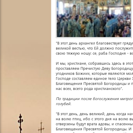
"В этот день архангел благовествует гря
великой вестью, что Ей должно послужит
свою тяжкую ношу: се, раба Господня - в
И мы, христиане, собравшись здесь в это
проставляем Пречистую Деву Богородицу
угодников Божиих, которые являются мол
Господе составляем единое тело Церкви 
Благовещения Пресвятой Богородицы и п
нас всех, всего рода христианского".
По традиции после богослужения митроп
голубей.
"В этот день, день великий, день когда 
на волю птиц, ибо с этого дня на волю в
отверзены будут врата адовы, и спасенным
Благовещения Пресвятой Богородицы. И к