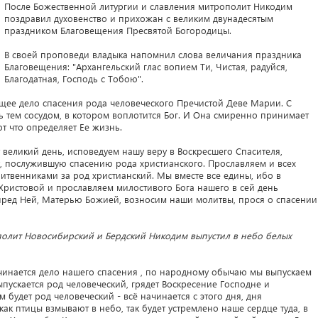
После Божественной литургии и славления митрополит Никодим
поздравил духовенство и прихожан с великим двунадесятым
праздником Благовещения Пресвятой Богородицы.
В своей проповеди владыка напомнил слова величания праздника
Благовещения: "Архангельский глас вопием Ти, Чистая, радуйся,
Благодатная, Господь с Тобою".
дущее дело спасения рода человеческого Пречистой Деве Марии. С
ь тем сосудом, в котором воплотится Бог. И Она смиренно принимает
от что определяет Ее жизнь.
т великий день, исповедуем нашу веру в Воскресшего Спасителя,
, послужившую спасению рода христианского. Прославляем и всех
итвенниками за род христианский. Мы вместе все едины, ибо в
Христовой и прославляем милостивого Бога нашего в сей день
ред Ней, Матерью Божией, возносим наши молитвы, прося о спасении
олит Новосибирский и Бердский Никодим выпустил в небо белых
начинается дело нашего спасения , по народному обычаю мы выпускаем
ыпускается род человеческий, грядет Воскресение Господне и
 будет род человеческий - всё начинается с этого дня, дня
ак птицы взмывают в небо, так будет устремлено наше сердце туда, в