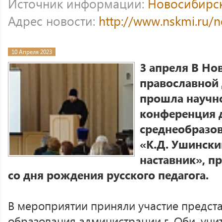
Источник информации:
Новосибирс
Адрес новости:
http://www.nskmi.ru/
10 Апреля 2023
3 апреля В Но
православной
прошла научно
конференция д
среднеобразов
«К.Д. Ушинский
наставник», п
со дня рождения русского педагога.
В мероприятии приняли участие предста
образования администрации г. Оби, учит