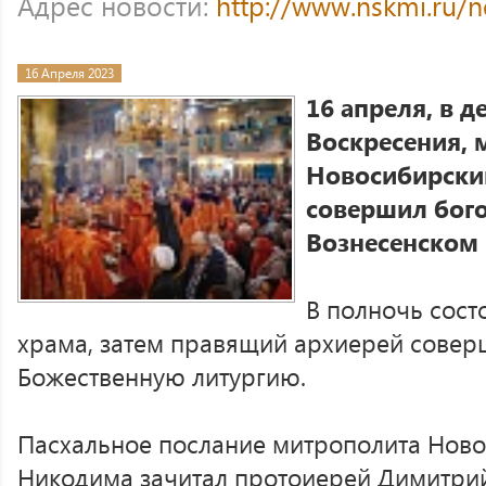
Адрес новости:
http://www.nskmi.ru/
16 Апреля 2023
16 апреля, в д
Воскресения, 
Новосибирски
совершил бог
Вознесенском
В полночь сост
храма, затем правящий архиерей совер
Божественную литургию.
Пасхальное послание митрополита Ново
Никодима зачитал протоиерей Димитри