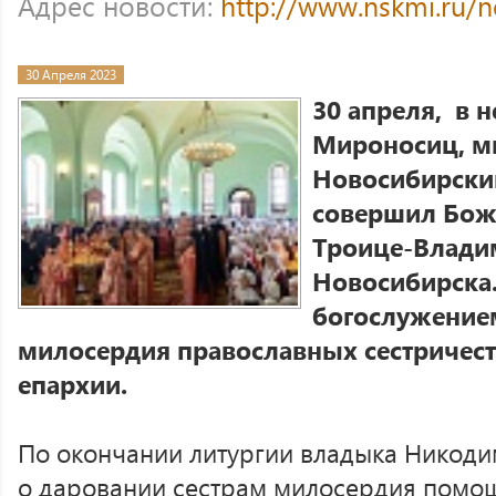
Адрес новости:
http://www.nskmi.ru/
30 Апреля 2023
30 апреля, в 
Мироносиц, м
Новосибирски
совершил Бож
Троице-Владим
Новосибирска. 
богослужение
милосердия православных сестричес
епархии.
По окончании литургии владыка Никоди
о даровании сестрам милосердия помощ