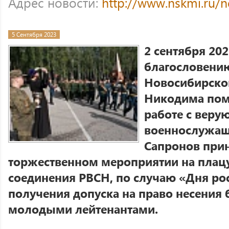
Адрес новости:
http://www.nskmi.ru/
5 Сентября 2023
2 сентября 202
благословени
Новосибирског
Никодима пом
работе с вер
военнослужащ
Сапронов прин
торжественном мероприятии на плац
соединения РВСН, по случаю «Дня ро
получения допуска на право несения 
молодыми лейтенантами.