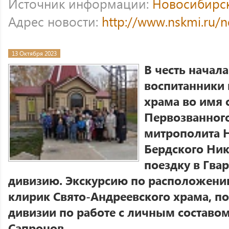
Источник информации:
Новосибирс
Адрес новости:
http://www.nskmi.ru/
13 Октября 2023
В честь начала
воспитанники
храма во имя 
Первозванног
митрополита 
Бердского Ни
поездку в Гва
дивизию. Экскурсию по расположени
клирик Свято-Андреевского храма, 
дивизии по работе с личным составо
Сапронов.