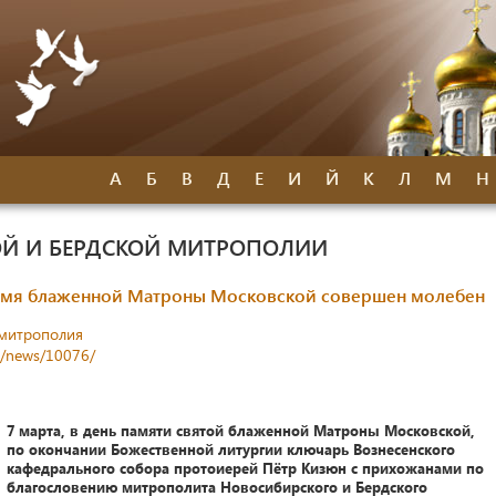
А
Б
В
Д
Е
И
Й
К
Л
М
Н
Й И БЕРДСКОЙ МИТРОПОЛИИ
 имя блаженной Матроны Московской совершен молебен
митрополия
s/news/10076/
7 марта, в день памяти святой блаженной Матроны Московской,
по окончании Божественной литургии ключарь Вознесенского
кафедрального собора протоиерей Пётр Кизюн с прихожанами по
благословению митрополита Новосибирского и Бердского