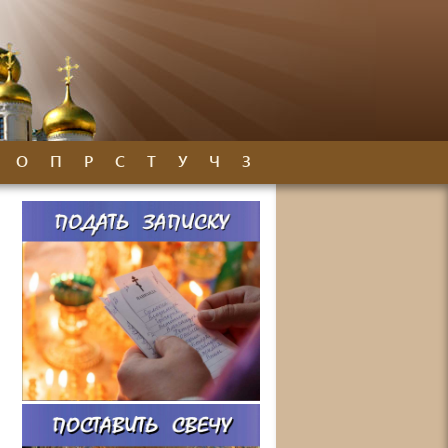
О
П
Р
С
Т
У
Ч
З