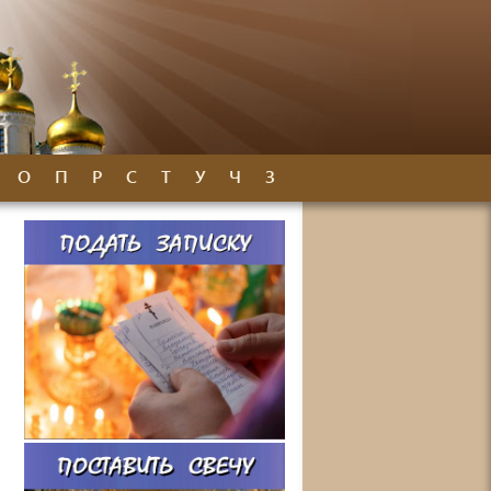
О
П
Р
С
Т
У
Ч
З