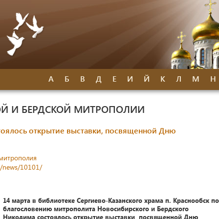
А
Б
В
Д
Е
И
Й
К
Л
М
Н
Й И БЕРДСКОЙ МИТРОПОЛИИ
тоялось открытие выставки, посвященной Дню
митрополия
s/news/10101/
14 марта в библиотеке Сергиево-Казанского храма п. Краснообск по
благословению митрополита Новосибирского и Бердского
Никодима состоялось открытие выставки, посвященной Дню