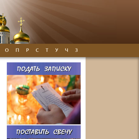
О
П
Р
С
Т
У
Ч
З