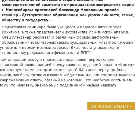
межведомственной комиссии по профилактике экстремизма мэрии
г. Новосибирска протоиерей Александр Новопашин провёл
семинар «Деструктивные образования, как угроза личности, семье,
обществу и государству».
Слушателями семинара были учащиеся и педагоги школ города
Искитима, а также представители духовенства Искитимской епархии.
Отец Александр рассказал о различных формах деструктивных
образований - тоталитарных сектах, суицидальных, мизантропических
ут носить и нерелигиозный характер. В частности упоминался и
сят пропаганду радикального феминизма и ЛГБТ*.
ой операции особую опасность представляет вербовка для
, наглядной иллюстрацией к чему является недавний теракт в «Крокус-
тся инструментами, которые использует США в деле переустройства
вщиков, как быть трезвомыслящим и бдительным - эти вопросы задавали
исчерпывающие ответы, главный из которых - это необходимость знать
ому что человеку, знакомому с подлинником нельзя навязать
Все новости раздела »