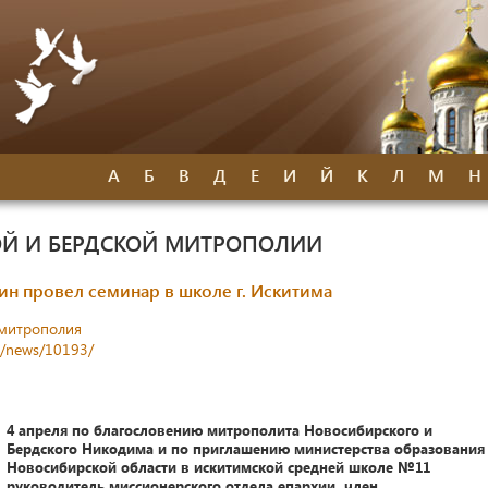
А
Б
В
Д
Е
И
Й
К
Л
М
Н
Й И БЕРДСКОЙ МИТРОПОЛИИ
н провел семинар в школе г. Искитима
митрополия
s/news/10193/
4 апреля по благословению митрополита Новосибирского и
Бердского Никодима и по приглашению министерства образования
Новосибирской области в искитимской средней школе №11
руководитель миссионерского отдела епархии, член