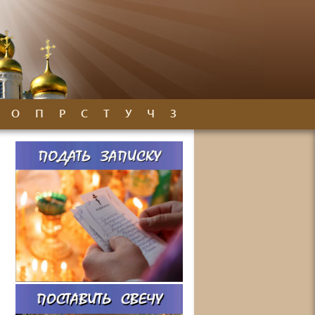
О
П
Р
С
Т
У
Ч
З