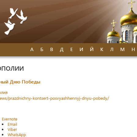
А
Б
В
Д
Е
И
Й
К
Л
М
Н
ОПОЛИИ
нный Дню Победы
олия
/news/prazdnichny-kontsert-posvyashhennyj-dnyu-pobedy/
Evernote
Email
Viber
WhatsApp