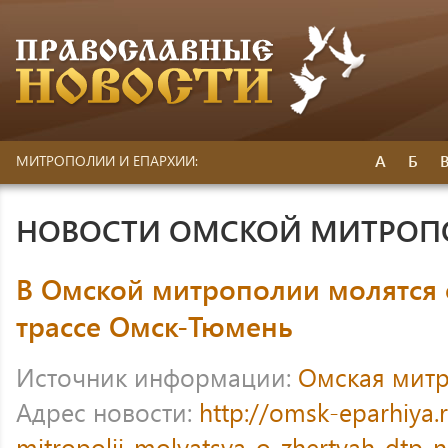
А
Б
МИТРОПОЛИИ И ЕПАРХИИ:
НОВОСТИ ОМСКОЙ МИТРО
В Омской митрополии молятся 
трассе Омск-Тюмень
Источник информации:
Омская мит
Адрес новости:
http://omsk-eparhiya
mitropolii-molyatsya-o-zhertvah-dtp-