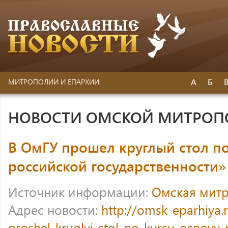
А
Б
МИТРОПОЛИИ И ЕПАРХИИ:
НОВОСТИ ОМСКОЙ МИТРО
В ОмГУ прошел круглый стол п
российской государственности»
Источник информации:
Омская мит
Адрес новости:
http://omsk-eparhiya
proshel-kruglyj-stol-po-kursu-osnovy-r