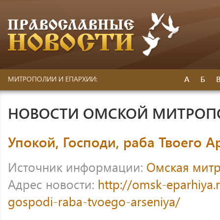
А
Б
МИТРОПОЛИИ И ЕПАРХИИ:
НОВОСТИ ОМСКОЙ МИТРО
Упокой, Господи, раба Твоего А
Источник информации:
Омская мит
Адрес новости:
http://omsk-eparhiya.
gospodi-raba-tvoego-arseniya/