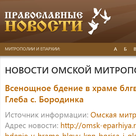
А
Б
МИТРОПОЛИИ И ЕПАРХИИ:
НОВОСТИ ОМСКОЙ МИТРО
Всенощное бдение в храме блгв
Глеба с. Бородинка
Источник информации:
Омская мит
Адрес новости:
http://omsk-eparhiya
bdenie-v-hrame-blgvv-knn-borisa-i-gl