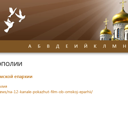
А
Б
В
Д
Е
И
Й
К
Л
М
Н
ОПОЛИИ
Омской епархии
олия
news/na-12-kanale-pokazhut-film-ob-omskoj-eparhii/