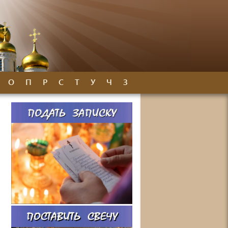
О
П
Р
С
Т
У
Ч
З