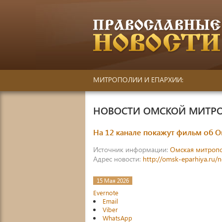
МИТРОПОЛИИ И ЕПАРХИИ:
НОВОСТИ ОМСКОЙ МИТР
На 12 канале покажут фильм об 
Источник информации:
Омская митроп
Адрес новости:
http://omsk-eparhiya.ru/
15 Мая 2026
Evernote
Email
Viber
WhatsApp