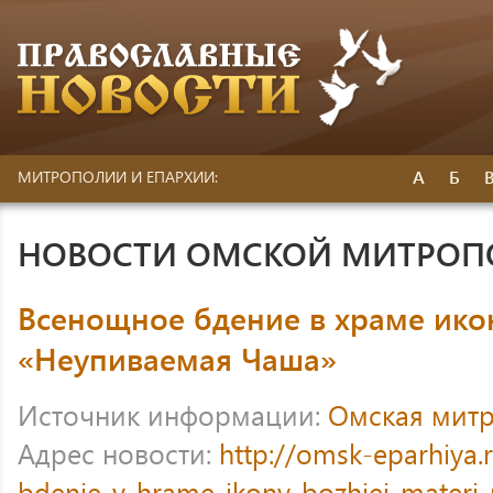
А
Б
МИТРОПОЛИИ И ЕПАРХИИ:
НОВОСТИ ОМСКОЙ МИТРО
Всенощное бдение в храме ик
«Неупиваемая Чаша»
Источник информации:
Омская мит
Адрес новости:
http://omsk-eparhiya
bdenie-v-hrame-ikony-bozhiej-materi